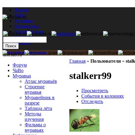
Форум
ЧаВо
Муравьи
Библиотека
Муравьи дома
Мастерская
Каталог
antclub.ru
Главная
»
Пользователи
»
stal
Форум
ЧаВо
stalkerr99
Муравьи
Атлас муравьёв
Строение
Просмотреть
муравья
События в колониях
Муравейник в
Отследить
разрезе
Таблица лёта
Методы
изучения
Фильмы о
муравьях