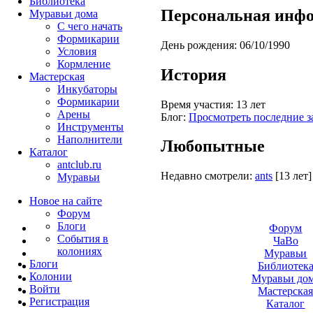
Библиотека
Персональная инф
Муравьи дома
С чего начать
Формикарии
День рождения:
06/10/1990
Условия
Кормление
История
Мастерская
Инкубаторы
Формикарии
Время участия:
13 лет
Арены
Блог:
Просмотреть последние з
Инструменты
Наполнители
Любопытные
Каталог
antclub.ru
Недавно смотрели:
ants
[13 лет]
Муравьи
Новое на сайте
Форум
Блоги
Форум
События в
ЧаВо
колониях
Муравьи
Блоги
Библиотек
Колонии
Муравьи до
Войти
Мастерска
Peгиcтpaция
Каталог