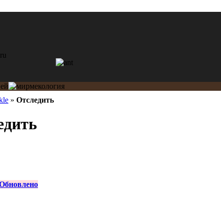
kle
»
Отследить
едить
Обновлено