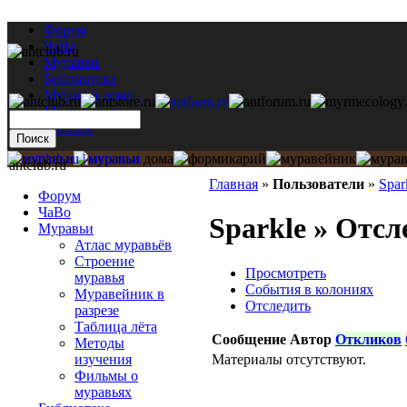
Форум
ЧаВо
Муравьи
Библиотека
Муравьи дома
Мастерская
Каталог
antclub.ru
Главная
»
Пользователи
»
Spar
Форум
ЧаВо
Sparkle » Отсл
Муравьи
Атлас муравьёв
Строение
Просмотреть
муравья
События в колониях
Муравейник в
Отследить
разрезе
Таблица лёта
Сообщение
Автор
Откликов
Методы
Материалы отсутствуют.
изучения
Фильмы о
муравьях