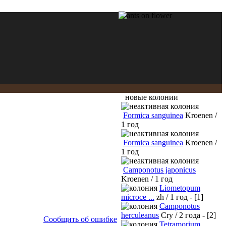
новые колонии
Formica sanguinea
Kroenen /
1 год
Formica sanguinea
Kroenen /
1 год
Camponotus japonicus
Kroenen / 1 год
Liometopum
microce ...
zh / 1 год - [1]
Camponotus
herculeanus
Cry / 2 года - [2]
Сообщить об ошибке
Tetramorium