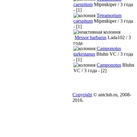
caespitum
Mipmikiper / 3 года
- [1]
Tetramorium
caespitum
Mipmikiper / 3 года
- [1]
Messor barbarus
Lada102 / 3
года
Camponotus
turkestanus
Bluhn VC / 3 года
- [1]
Camponotus
Bluhn
VC / 3 года - [2]
Copyright
© antclub.ru, 2008-
2016.