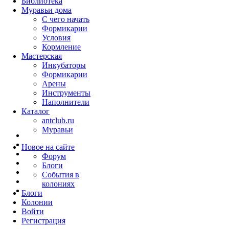
Библиотека
Муравьи дома
С чего начать
Формикарии
Условия
Кормление
Мастерская
Инкубаторы
Формикарии
Арены
Инструменты
Наполнители
Каталог
antclub.ru
Муравьи
Новое на сайте
Форум
Блоги
События в
колониях
Блоги
Колонии
Войти
Peгиcтpaция