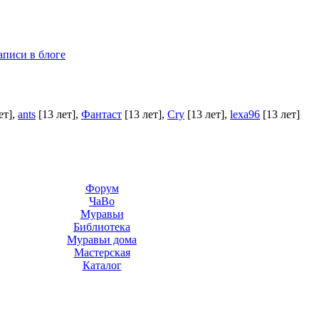
аписи в блоге
ет]
,
ants
[13 лет]
,
Фантаст
[13 лет]
,
Cry
[13 лет]
,
lexa96
[13 лет]
Форум
ЧаВо
Муравьи
Библиотека
Муравьи дома
Мастерская
Каталог