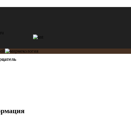
ерцатель
ормация