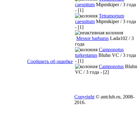
caespitum
Mipmikiper / 3 года
- [1]
Tetramorium
caespitum
Mipmikiper / 3 года
- [1]
Messor barbarus
Lada102 / 3
года
Camponotus
turkestanus
Bluhn VC / 3 года
- [1]
Сообщить об ошибке
Camponotus
Bluhn
VC / 3 года - [2]
Copyright
© antclub.ru, 2008-
2016.