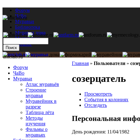
Форум
ЧаВо
Муравьи
Библиотека
Муравьи дома
Мастерская
Каталог
antclub.ru
Главная
»
Пользователи
»
соз
Форум
ЧаВо
созерцатель
Муравьи
Атлас муравьёв
Строение
Просмотреть
муравья
События в колониях
Муравейник в
Отследить
разрезе
Таблица лёта
Персональная инф
Методы
изучения
Фильмы о
День рождения:
11/04/1982
муравьях