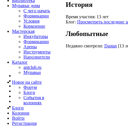
Библиотека
История
Муравьи дома
С чего начать
Формикарии
Время участия:
13 лет
Условия
Блог:
Просмотреть последние з
Кормление
Мастерская
Любопытные
Инкубаторы
Формикарии
Недавно смотрели:
Dastan
[13 л
Арены
Инструменты
Наполнители
Каталог
antclub.ru
Муравьи
Новое на сайте
Форум
Блоги
События в
колониях
Блоги
Колонии
Войти
Peгиcтpaция