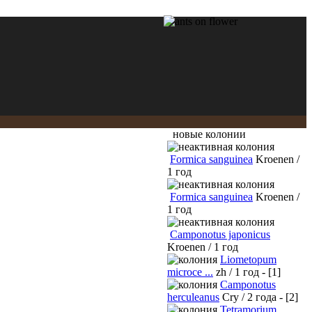
новые колонии
Formica sanguinea
Kroenen /
1 год
Formica sanguinea
Kroenen /
1 год
Camponotus japonicus
Kroenen / 1 год
Liometopum
microce ...
zh / 1 год - [1]
Camponotus
herculeanus
Cry / 2 года - [2]
Tetramorium