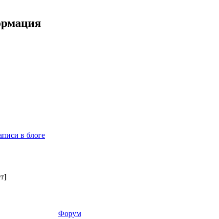
ормация
аписи в блоге
т]
Форум