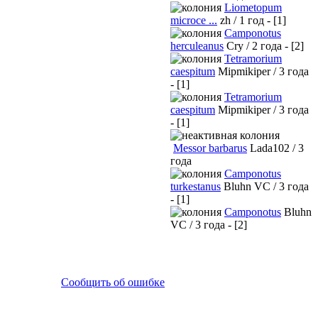
Liometopum
microce ...
zh / 1 год - [1]
Camponotus
herculeanus
Cry / 2 года - [2]
Tetramorium
caespitum
Mipmikiper / 3 года
- [1]
Tetramorium
caespitum
Mipmikiper / 3 года
- [1]
Messor barbarus
Lada102 / 3
года
Camponotus
turkestanus
Bluhn VC / 3 года
- [1]
Camponotus
Bluhn
VC / 3 года - [2]
Сообщить об ошибке