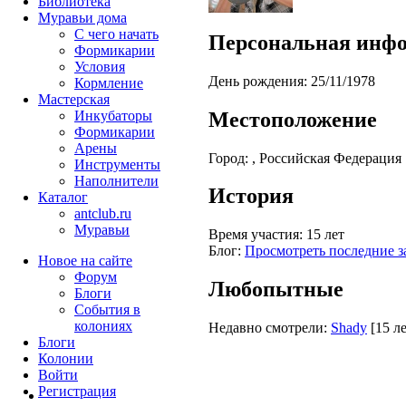
Библиотека
Муравьи дома
С чего начать
Персональная инф
Формикарии
Условия
День рождения:
25/11/1978
Кормление
Мастерская
Местоположение
Инкубаторы
Формикарии
Арены
Город:
, Российская Федерация
Инструменты
Наполнители
История
Каталог
antclub.ru
Муравьи
Время участия:
15 лет
Блог:
Просмотреть последние з
Новое на сайте
Форум
Любопытные
Блоги
События в
колониях
Недавно смотрели:
Shady
[15 ле
Блоги
Колонии
Войти
Peгиcтpaция