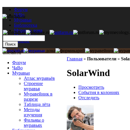
Форум
ЧаВо
Муравьи
Библиотека
Муравьи дома
Мастерская
Каталог
antclub.ru
Главная
»
Пользователи
»
Sol
Форум
ЧаВо
SolarWind
Муравьи
Атлас муравьёв
Строение
Просмотреть
муравья
События в колониях
Муравейник в
Отследить
разрезе
Таблица лёта
Методы
изучения
Фильмы о
муравьях