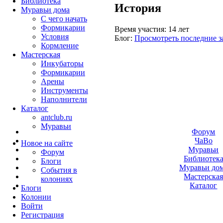
Библиотека
История
Муравьи дома
С чего начать
Формикарии
Время участия:
14 лет
Условия
Блог:
Просмотреть последние з
Кормление
Мастерская
Инкубаторы
Формикарии
Арены
Инструменты
Наполнители
Каталог
antclub.ru
Муравьи
Форум
ЧаВо
Новое на сайте
Муравьи
Форум
Библиотек
Блоги
Муравьи до
События в
Мастерска
колониях
Каталог
Блоги
Колонии
Войти
Peгиcтpaция