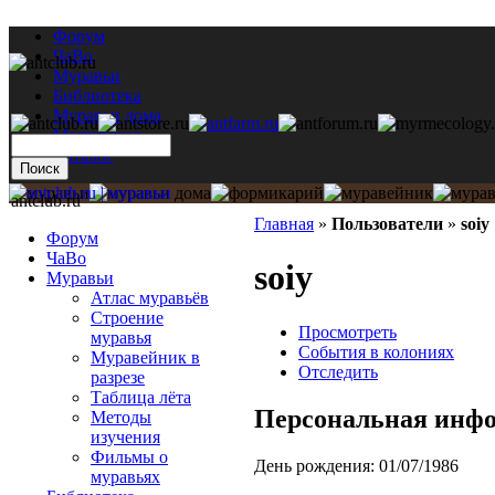
Форум
ЧаВо
Муравьи
Библиотека
Муравьи дома
Мастерская
Каталог
antclub.ru
Главная
»
Пользователи
»
soiy
Форум
ЧаВо
soiy
Муравьи
Атлас муравьёв
Строение
Просмотреть
муравья
События в колониях
Муравейник в
Отследить
разрезе
Таблица лёта
Персональная инф
Методы
изучения
Фильмы о
День рождения:
01/07/1986
муравьях