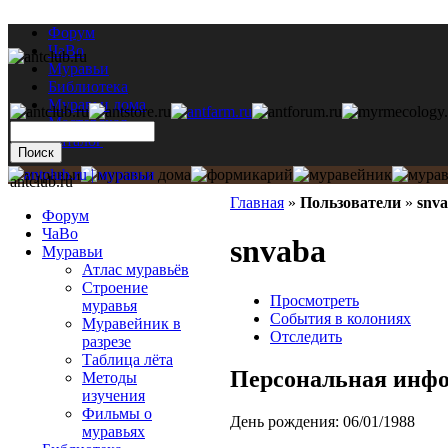
Форум
ЧаВо
Муравьи
Библиотека
Муравьи дома
Мастерская
Каталог
antclub.ru
Главная
»
Пользователи
»
snv
Форум
ЧаВо
snvaba
Муравьи
Атлас муравьёв
Строение
Просмотреть
муравья
События в колониях
Муравейник в
Отследить
разрезе
Таблица лёта
Персональная инф
Методы
изучения
Фильмы о
День рождения:
06/01/1988
муравьях