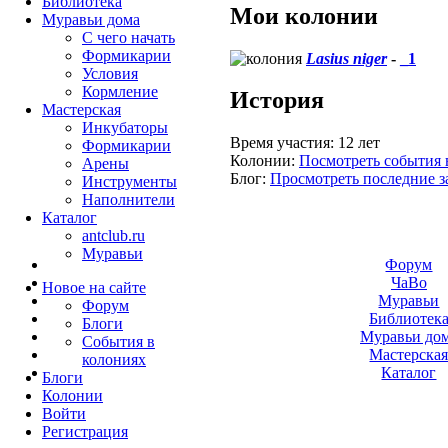
Библиотека
Мои колонии
Муравьи дома
С чего начать
Формикарии
Lasius niger
-
_1
Условия
Кормление
История
Мастерская
Инкубаторы
Время участия:
12 лет
Формикарии
Колонии:
Посмотреть события 
Арены
Блог:
Просмотреть последние з
Инструменты
Наполнители
Каталог
antclub.ru
Муравьи
Форум
ЧаВо
Новое на сайте
Муравьи
Форум
Библиотек
Блоги
Муравьи до
События в
Мастерска
колониях
Каталог
Блоги
Колонии
Войти
Peгиcтpaция