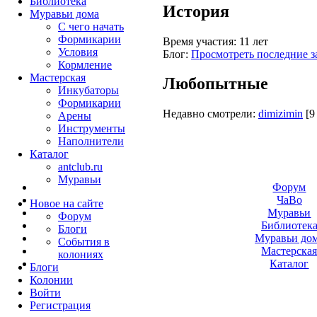
Библиотека
История
Муравьи дома
С чего начать
Формикарии
Время участия:
11 лет
Условия
Блог:
Просмотреть последние з
Кормление
Мастерская
Любопытные
Инкубаторы
Формикарии
Недавно смотрели:
dimizimin
[9
Арены
Инструменты
Наполнители
Каталог
antclub.ru
Муравьи
Форум
ЧаВо
Новое на сайте
Муравьи
Форум
Библиотек
Блоги
Муравьи до
События в
Мастерска
колониях
Каталог
Блоги
Колонии
Войти
Peгиcтpaция