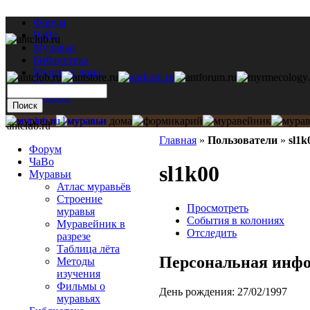
Форум
ЧаВо
Муравьи
Библиотека
Муравьи дома
Мастерская
Каталог
antclub.ru
Главная
»
Пользователи
»
sl1k
Форум
ЧаВо
sl1k00
Муравьи
Атлас муравьёв
Строение
Просмотреть
муравья
События в колониях
Муравейник в
Отследить
разрезе
Таблица лёта
Персональная инф
Методы
изучения
Фильмы о
День рождения:
27/02/1997
муравьях