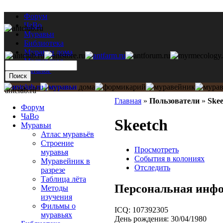
Форум
ЧаВо
Муравьи
Библиотека
Муравьи дома
Мастерская
Каталог
antclub.ru
Главная
»
Пользователи
»
Skee
Форум
ЧаВо
Skeetch
Муравьи
Атлас муравьёв
Строение
Просмотреть
муравья
События в колониях
Муравейник в
Отследить
разрезе
Таблица лёта
Персональная инф
Методы
изучения
Фильмы о
ICQ:
107392305
муравьях
День рождения:
30/04/1980