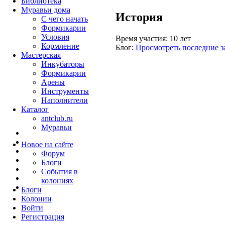
Библиотека
Муравьи дома
История
С чего начать
Формикарии
Условия
Время участия:
10 лет
Кормление
Блог:
Просмотреть последние з
Мастерская
Инкубаторы
Формикарии
Арены
Инструменты
Наполнители
Каталог
antclub.ru
Муравьи
Новое на сайте
Форум
Блоги
События в
колониях
Блоги
Колонии
Войти
Peгиcтpaция