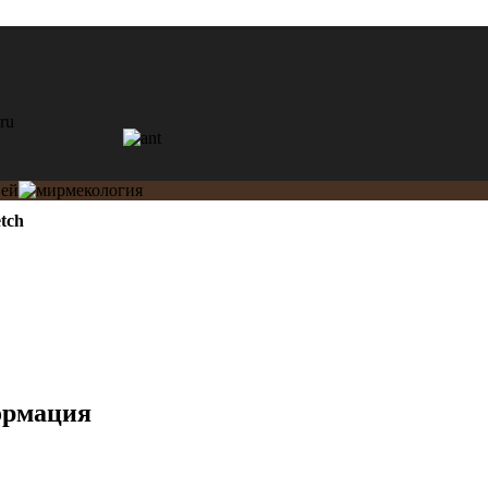
tch
ормация