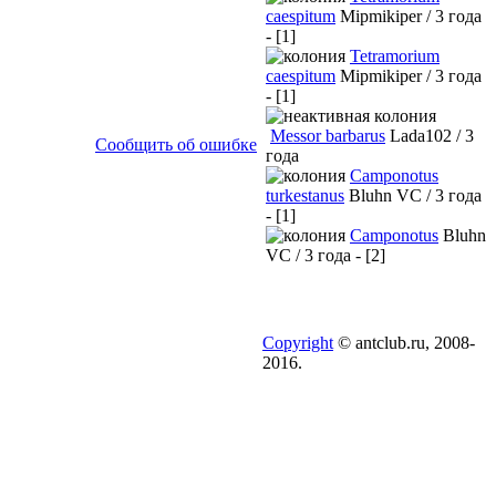
caespitum
Mipmikiper / 3 года
- [1]
Tetramorium
caespitum
Mipmikiper / 3 года
- [1]
Messor barbarus
Lada102 / 3
Сообщить об ошибке
года
Camponotus
turkestanus
Bluhn VC / 3 года
- [1]
Camponotus
Bluhn
VC / 3 года - [2]
Copyright
© antclub.ru, 2008-
2016.