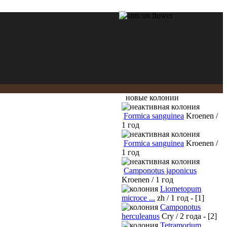
новые колонии
Formica sanguinea
Kroenen /
1 год
Formica sanguinea
Kroenen /
1 год
Camponotus japonicus
Kroenen / 1 год
Liometopum
microce ...
zh / 1 год - [1]
Camponotus
herculeanus
Cry / 2 года - [2]
Tetramorium