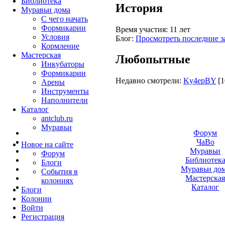
Библиотека
История
Муравьи дома
С чего начать
Формикарии
Время участия:
11 лет
Условия
Блог:
Просмотреть последние з
Кормление
Мастерская
Любопытные
Инкубаторы
Формикарии
Недавно смотрели:
Ky4epBY
[1
Арены
Инструменты
Наполнители
Каталог
antclub.ru
Муравьи
Форум
ЧаВо
Новое на сайте
Муравьи
Форум
Библиотек
Блоги
Муравьи до
События в
Мастерска
колониях
Каталог
Блоги
Колонии
Войти
Peгиcтpaция