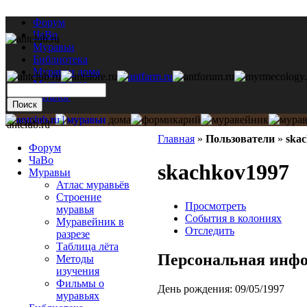
Форум
ЧаВо
Муравьи
Библиотека
Муравьи дома
Мастерская
Каталог
antclub.ru
Главная
»
Пользователи
»
ska
Форум
ЧаВо
skachkov1997
Муравьи
Атлас муравьёв
Строение
Просмотреть
муравья
События в колониях
Муравейник в
Отследить
разрезе
Таблица лёта
Персональная инф
Методы
изучения
Фильмы о
День рождения:
09/05/1997
муравьях