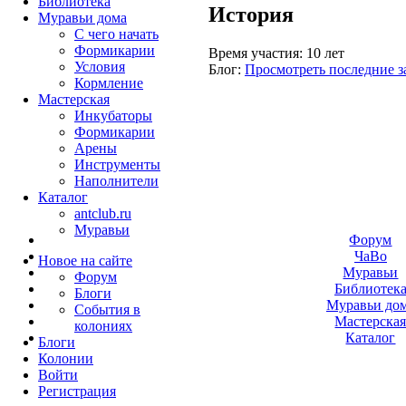
Библиотека
История
Муравьи дома
С чего начать
Формикарии
Время участия:
10 лет
Условия
Блог:
Просмотреть последние з
Кормление
Мастерская
Инкубаторы
Формикарии
Арены
Инструменты
Наполнители
Каталог
antclub.ru
Муравьи
Форум
ЧаВо
Новое на сайте
Муравьи
Форум
Библиотек
Блоги
Муравьи до
События в
Мастерска
колониях
Каталог
Блоги
Колонии
Войти
Peгиcтpaция