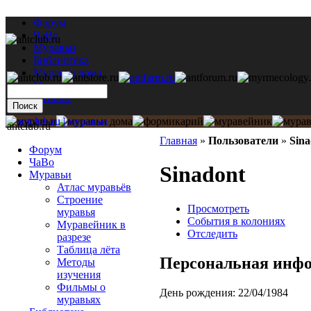
Форум
ЧаВо
Муравьи
Библиотека
Муравьи дома
Мастерская
Каталог
antclub.ru
Главная
»
Пользователи
»
Sina
Форум
ЧаВо
Sinadont
Муравьи
Атлас муравьёв
Строение
Просмотреть
муравья
События в колониях
Муравейник в
Отследить
разрезе
Таблица лёта
Персональная инф
Методы
изучения
Фильмы о
День рождения:
22/04/1984
муравьях