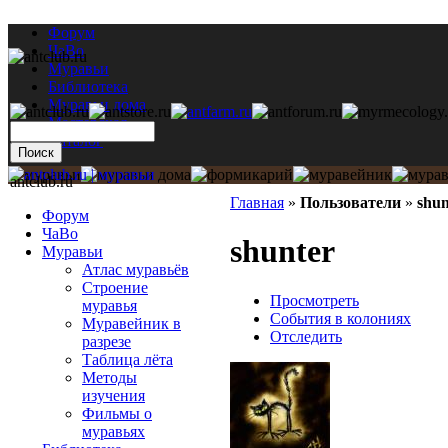
Форум
ЧаВо
Муравьи
Библиотека
Муравьи дома
Мастерская
Каталог
antclub.ru
Главная
»
Пользователи
»
shun
Форум
ЧаВо
shunter
Муравьи
Атлас муравьёв
Строение
Просмотреть
муравья
События в колониях
Муравейник в
Отследить
разрезе
Таблица лёта
Методы
изучения
Фильмы о
муравьях