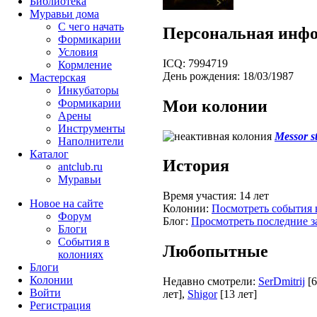
Библиотека
Муравьи дома
С чего начать
Персональная инф
Формикарии
Условия
ICQ:
7994719
Кормление
День рождения:
18/03/1987
Мастерская
Инкубаторы
Мои колонии
Формикарии
Арены
Инструменты
Messor s
Наполнители
Каталог
История
antclub.ru
Муравьи
Время участия:
14 лет
Новое на сайте
Колонии:
Посмотреть события 
Форум
Блог:
Просмотреть последние з
Блоги
События в
Любопытные
колониях
Блоги
Колонии
Недавно смотрели:
SerDmitrij
[6
Войти
лет]
,
Shigor
[13 лет]
Peгиcтpaция