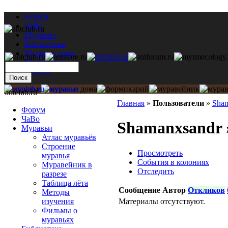
Форум
ЧаВо
Муравьи
Библиотека
Муравьи дома
Мастерская
Каталог
antclub.ru
Главная
»
Пользователи
»
Sham
Форум
ЧаВо
Shamanxsandr 
Муравьи
Атлас муравьёв
Строение
Просмотреть
муравья
События в колониях
Муравейник в
Отследить
разрезе
Таблица лёта
Сообщение
Автор
Откликов
Методы
Материалы отсутствуют.
изучения
Фильмы о
муравьях