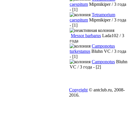
caespitum
Mipmikiper / 3 года
- [1]
Tetramorium
caespitum
Mipmikiper / 3 года
- [1]
Messor barbarus
Lada102 / 3
года
Camponotus
turkestanus
Bluhn VC / 3 года
- [1]
Camponotus
Bluhn
VC / 3 года - [2]
Copyright
© antclub.ru, 2008-
2016.