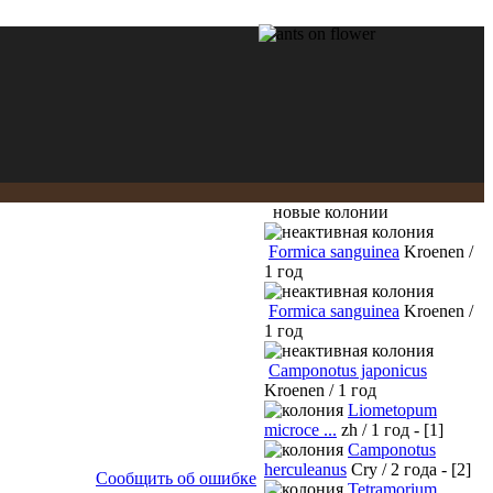
новые колонии
Formica sanguinea
Kroenen /
1 год
Formica sanguinea
Kroenen /
1 год
Camponotus japonicus
Kroenen / 1 год
Liometopum
microce ...
zh / 1 год - [1]
Camponotus
herculeanus
Cry / 2 года - [2]
Сообщить об ошибке
Tetramorium