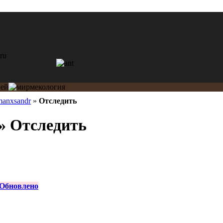
anxsandr
»
Отследить
» Отследить
Обновлено