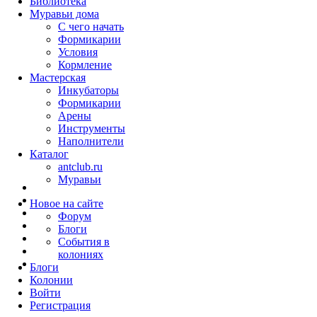
Библиотека
Муравьи дома
С чего начать
Формикарии
Условия
Кормление
Мастерская
Инкубаторы
Формикарии
Арены
Инструменты
Наполнители
Каталог
antclub.ru
Муравьи
Новое на сайте
Форум
Блоги
События в
колониях
Блоги
Колонии
Войти
Peгиcтpaция