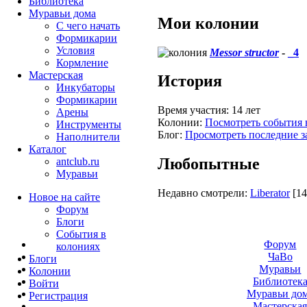
Библиотека
Муравьи дома
Мои колонии
С чего начать
Формикарии
Условия
Messor structor
-
_4
Кормление
Мастерская
История
Инкубаторы
Формикарии
Время участия:
14 лет
Арены
Колонии:
Посмотреть события 
Инструменты
Блог:
Просмотреть последние з
Наполнители
Каталог
Любопытные
antclub.ru
Муравьи
Недавно смотрели:
Liberator
[14
Новое на сайте
Форум
Блоги
События в
Форум
колониях
ЧаВо
Блоги
Муравьи
Колонии
Библиотек
Войти
Муравьи до
Peгиcтpaция
Мастерска