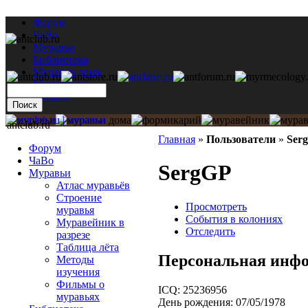
Форум
ЧаВо
Муравьи
Библиотека
Муравьи дома
Мастерская
Каталог
antclub.ru
Главная
»
Пользователи
»
Ser
Форум
ЧаВо
SergGP
Муравьи
Атлас муравьёв
Строение
Просмотреть
муравья
События в колониях
Муравейник в
Отследить
разрезе
Таблица лёта
Персональная инф
Методы
изучения
Фильмы о
ICQ:
25236956
муравьях
День рождения:
07/05/1978