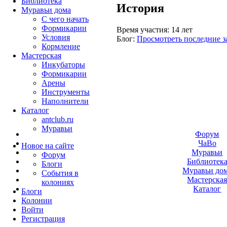
Библиотека
История
Муравьи дома
С чего начать
Формикарии
Время участия:
14 лет
Условия
Блог:
Просмотреть последние з
Кормление
Мастерская
Инкубаторы
Формикарии
Арены
Инструменты
Наполнители
Каталог
antclub.ru
Муравьи
Форум
ЧаВо
Новое на сайте
Муравьи
Форум
Библиотек
Блоги
Муравьи до
События в
Мастерска
колониях
Каталог
Блоги
Колонии
Войти
Peгиcтpaция