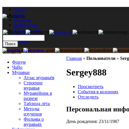
Форум
ЧаВо
Муравьи
Библиотека
Муравьи дома
Мастерская
Каталог
antclub.ru
Главная
»
Пользователи
»
Ser
Форум
ЧаВо
Sergey888
Муравьи
Атлас муравьёв
Строение
Просмотреть
муравья
События в колониях
Муравейник в
Отследить
разрезе
Таблица лёта
Персональная инф
Методы
изучения
Фильмы о
День рождения:
23/11/1987
муравьях