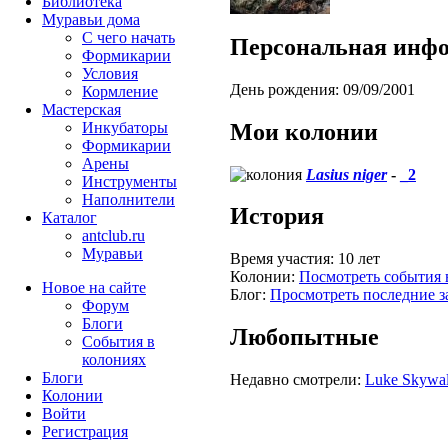
Библиотека
Муравьи дома
С чего начать
Персональная инф
Формикарии
Условия
День рождения:
09/09/2001
Кормление
Мастерская
Мои колонии
Инкубаторы
Формикарии
Арены
Lasius niger
-
_2
Инструменты
Наполнители
История
Каталог
antclub.ru
Муравьи
Время участия:
10 лет
Колонии:
Посмотреть события 
Новое на сайте
Блог:
Просмотреть последние з
Форум
Блоги
Любопытные
События в
колониях
Блоги
Недавно смотрели:
Luke Skywal
Колонии
Войти
Peгиcтpaция