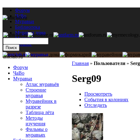
Форум
ЧаВо
Муравьи
Библиотека
Муравьи дома
Мастерская
Каталог
antclub.ru
Главная
»
Пользователи
»
Ser
Форум
ЧаВо
Serg09
Муравьи
Атлас муравьёв
Строение
Просмотреть
муравья
События в колониях
Муравейник в
Отследить
разрезе
Таблица лёта
Методы
изучения
Фильмы о
муравьях