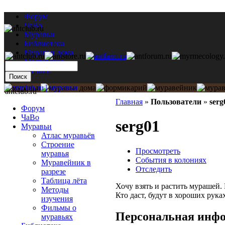
Форум
ЧаВо
Муравьи
Библиотека
Муравьи дома
Мастерская
Каталог
antclub.ru
Главная
»
Пользователи
»
serg
Форум
ЧаВо
serg01
Муравьи
Атлас муравьёв
Строение
Просмотреть
муравья
События в колониях
Муравейник в
Отследить
разрезе
Таблица лёта
Хочу взять и растить мурашей.
Методы
Кто даст, будут в хороших руках
изучения
Фильмы о
Персональная инф
муравьях