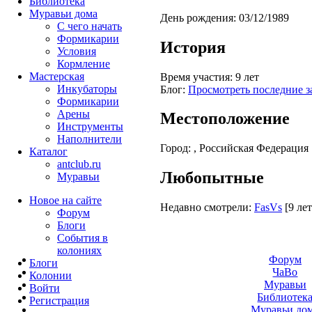
Библиотека
Муравьи дома
День рождения:
03/12/1989
С чего начать
Формикарии
История
Условия
Кормление
Мастерская
Время участия:
9 лет
Инкубаторы
Блог:
Просмотреть последние з
Формикарии
Арены
Местоположение
Инструменты
Наполнители
Город:
, Российская Федерация
Каталог
antclub.ru
Любопытные
Муравьи
Новое на сайте
Недавно смотрели:
FasVs
[9 лет
Форум
Блоги
События в
колониях
Форум
Блоги
ЧаВо
Колонии
Муравьи
Войти
Библиотек
Peгиcтpaция
Муравьи до