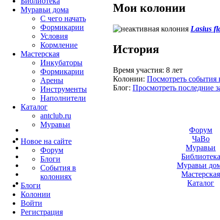
Библиотека
Мои колонии
Муравьи дома
С чего начать
Формикарии
Lasius fl
Условия
Кормление
История
Мастерская
Инкубаторы
Время участия:
8 лет
Формикарии
Колонии:
Посмотреть события 
Арены
Блог:
Просмотреть последние з
Инструменты
Наполнители
Каталог
antclub.ru
Муравьи
Форум
ЧаВо
Новое на сайте
Муравьи
Форум
Библиотек
Блоги
Муравьи до
События в
Мастерска
колониях
Каталог
Блоги
Колонии
Войти
Peгиcтpaция