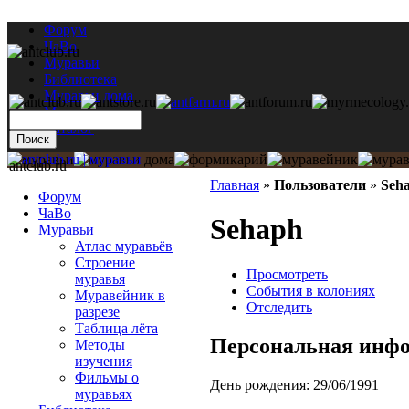
Форум
ЧаВо
Муравьи
Библиотека
Муравьи дома
Мастерская
Каталог
antclub.ru
Главная
»
Пользователи
»
Seh
Форум
ЧаВо
Sehaph
Муравьи
Атлас муравьёв
Строение
Просмотреть
муравья
События в колониях
Муравейник в
Отследить
разрезе
Таблица лёта
Персональная инф
Методы
изучения
Фильмы о
День рождения:
29/06/1991
муравьях