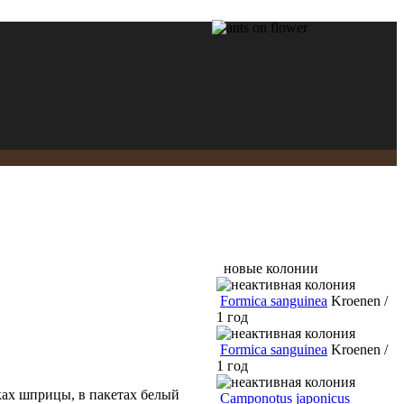
новые колонии
Formica sanguinea
Kroenen /
1 год
Formica sanguinea
Kroenen /
1 год
ах шприцы, в пакетах белый
Camponotus japonicus