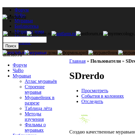
Форум
ЧаВо
Муравьи
Библиотека
Муравьи дома
Мастерская
Каталог
antclub.ru
Главная
»
Пользователи
»
SDr
Форум
ЧаВо
SDrerdo
Муравьи
Атлас муравьёв
Строение
Просмотреть
муравья
События в колониях
Муравейник в
Отследить
разрезе
Таблица лёта
Методы
изучения
Фильмы о
муравьях
Создаю качественные муравьин