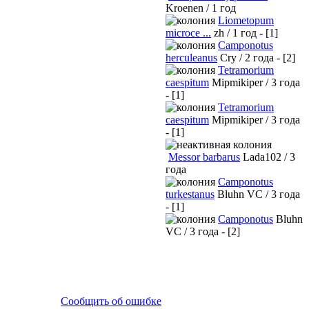
Kroenen / 1 год
Liometopum
microce ...
zh / 1 год - [1]
Camponotus
herculeanus
Cry / 2 года - [2]
Tetramorium
caespitum
Mipmikiper / 3 года
- [1]
Tetramorium
caespitum
Mipmikiper / 3 года
- [1]
Messor barbarus
Lada102 / 3
года
Camponotus
turkestanus
Bluhn VC / 3 года
- [1]
Camponotus
Bluhn
VC / 3 года - [2]
Сообщить об ошибке