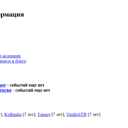
ормация
в колониях
аписи в блоге
iger
-
событий еще нет
tructor
-
событий еще нет
т]
,
Kolbaska
[7 лет]
,
Таныч
[7 лет]
,
VasilichТВ
[7 лет]