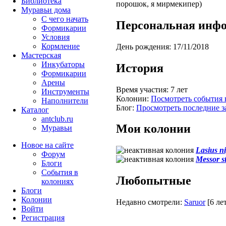
Библиотека
порошок, я мирмекипер)
Муравьи дома
С чего начать
Персональная инф
Формикарии
Условия
Кормление
День рождения:
17/11/2018
Мастерская
Инкубаторы
История
Формикарии
Арены
Время участия:
7 лет
Инструменты
Колонии:
Посмотреть события 
Наполнители
Блог:
Просмотреть последние з
Каталог
antclub.ru
Мои колонии
Муравьи
Новое на сайте
Lasius n
Форум
Messor s
Блоги
События в
Любопытные
колониях
Блоги
Колонии
Недавно смотрели:
Saruor
[6 ле
Войти
Peгиcтpaция