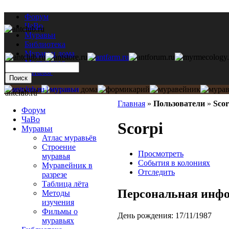
Форум
ЧаВо
Муравьи
Библиотека
Муравьи дома
Мастерская
Каталог
antclub.ru
Главная
»
Пользователи
»
Scor
Форум
ЧаВо
Scorpi
Муравьи
Атлас муравьёв
Строение
Просмотреть
муравья
События в колониях
Муравейник в
Отследить
разрезе
Таблица лёта
Персональная инф
Методы
изучения
Фильмы о
День рождения:
17/11/1987
муравьях