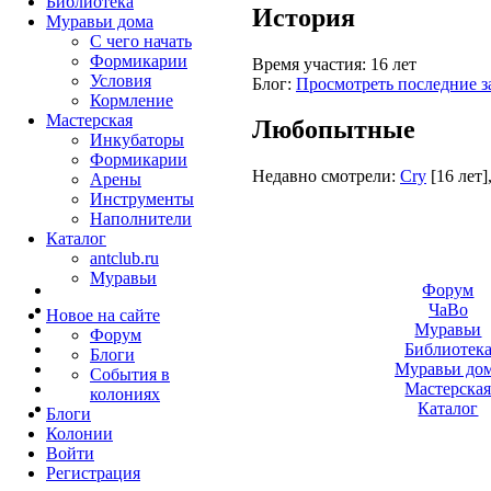
Библиотека
История
Муравьи дома
С чего начать
Формикарии
Время участия:
16 лет
Условия
Блог:
Просмотреть последние з
Кормление
Мастерская
Любопытные
Инкубаторы
Формикарии
Недавно смотрели:
Cry
[16 лет]
Арены
Инструменты
Наполнители
Каталог
antclub.ru
Муравьи
Форум
ЧаВо
Новое на сайте
Муравьи
Форум
Библиотек
Блоги
Муравьи до
События в
Мастерска
колониях
Каталог
Блоги
Колонии
Войти
Peгиcтpaция