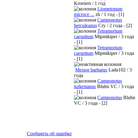
Kroenen / 1 год
Liometopum
microce ...
zh / 1 год - [1]
Camponotus
herculeanus
Cry / 2 года - [2]
Tetramorium
caespitum
Mipmikiper / 3 года
- [1]
Tetramorium
caespitum
Mipmikiper / 3 года
- [1]
Messor barbarus
Lada102 / 3
года
Camponotus
turkestanus
Bluhn VC / 3 года
- [1]
Camponotus
Bluhn
VC / 3 года - [2]
Сообщить об ошибке