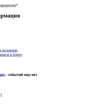
еррариум)*
ормация
в колониях
аписи в блоге
iger
-
событий еще нет
т]