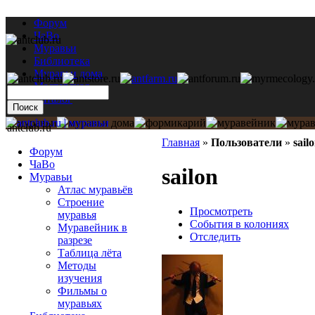
Форум
ЧаВо
Муравьи
Библиотека
Муравьи дома
Мастерская
Каталог
antclub.ru
Главная
»
Пользователи
»
sail
Форум
ЧаВо
sailon
Муравьи
Атлас муравьёв
Строение
Просмотреть
муравья
События в колониях
Муравейник в
Отследить
разрезе
Таблица лёта
Методы
изучения
Фильмы о
муравьях