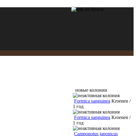
новые колонии
Formica sanguinea
Kroenen /
1 год
Formica sanguinea
Kroenen /
1 год
Camponotus japonicus