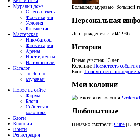
Библиотека
Муравьи дома
Большому муравью- большой т
С чего начать
Формикарии
Персональная инф
Условия
Кормление
День рождения:
21/04/1996
Мастерская
Инкубаторы
История
Формикарии
Арены
Инструменты
Время участия:
13 лет
Наполнители
Колонии:
Посмотреть события 
Каталог
Блог:
Просмотреть последние з
antclub.ru
Муравьи
Мои колонии
Новое на сайте
Форум
Lasius n
Блоги
События в
Любопытные
колониях
Блоги
Колонии
Недавно смотрели:
Cube
[13 ле
Войти
Peгиcтpaция