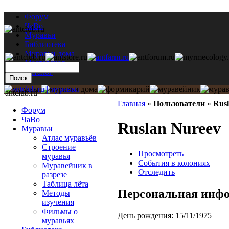
Форум
ЧаВо
Муравьи
Библиотека
Муравьи дома
Мастерская
Каталог
antclub.ru
Главная
»
Пользователи
»
Rus
Форум
ЧаВо
Ruslan Nureev
Муравьи
Атлас муравьёв
Строение
Просмотреть
муравья
События в колониях
Муравейник в
Отследить
разрезе
Таблица лёта
Персональная инф
Методы
изучения
Фильмы о
День рождения:
15/11/1975
муравьях