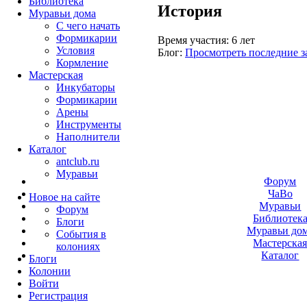
Библиотека
История
Муравьи дома
С чего начать
Формикарии
Время участия:
6 лет
Условия
Блог:
Просмотреть последние з
Кормление
Мастерская
Инкубаторы
Формикарии
Арены
Инструменты
Наполнители
Каталог
antclub.ru
Муравьи
Форум
ЧаВо
Новое на сайте
Муравьи
Форум
Библиотек
Блоги
Муравьи до
События в
Мастерска
колониях
Каталог
Блоги
Колонии
Войти
Peгиcтpaция