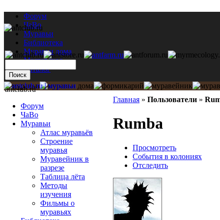
Форум
ЧаВо
Муравьи
Библиотека
Муравьи дома
Мастерская
Каталог
antclub.ru
Главная
»
Пользователи
»
Rum
Форум
ЧаВо
Rumba
Муравьи
Атлас муравьёв
Строение
Просмотреть
муравья
События в колониях
Муравейник в
Отследить
разрезе
Таблица лёта
Методы
изучения
Фильмы о
муравьях