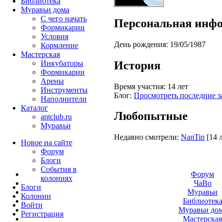
Библиотека
Муравьи дома
С чего начать
Персональная инф
Формикарии
Условия
День рождения:
19/05/1987
Кормление
Мастерская
История
Инкубаторы
Формикарии
Арены
Время участия:
14 лет
Инструменты
Блог:
Просмотреть последние з
Наполнители
Каталог
Любопытные
antclub.ru
Муравьи
Недавно смотрели:
NanTin
[14 
Новое на сайте
Форум
Блоги
События в
Форум
колониях
ЧаВо
Блоги
Муравьи
Колонии
Библиотек
Войти
Муравьи до
Peгиcтpaция
Мастерска