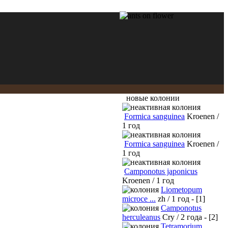
новые колонии
Formica sanguinea
Kroenen /
1 год
Formica sanguinea
Kroenen /
1 год
Camponotus japonicus
Kroenen / 1 год
Liometopum
microce ...
zh / 1 год - [1]
Camponotus
herculeanus
Cry / 2 года - [2]
Tetramorium