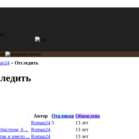
an24
»
Отследить
ледить
Автор
Откликов
Обновлено
Roman24
5
13 лет
бастром, б ...
Roman24
13 лет
ак и имело ...
Roman24
13 лет