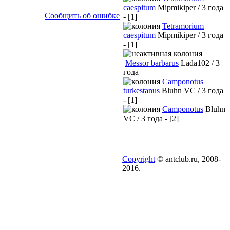
caespitum
Mipmikiper / 3 года
Сообщить об ошибке
- [1]
Tetramorium
caespitum
Mipmikiper / 3 года
- [1]
Messor barbarus
Lada102 / 3
года
Camponotus
turkestanus
Bluhn VC / 3 года
- [1]
Camponotus
Bluhn
VC / 3 года - [2]
Copyright
© antclub.ru, 2008-
2016.