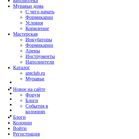
Библиотека
Муравьи дома
С чего начать
Формикарии
Условия
Кормление
Мастерская
Инкубаторы
Формикарии
Арены
Инструменты
Наполнители
Каталог
antclub.ru
Муравьи
Новое на сайте
Форум
Блоги
События в
колониях
Блоги
Колонии
Войти
Peгиcтpaция