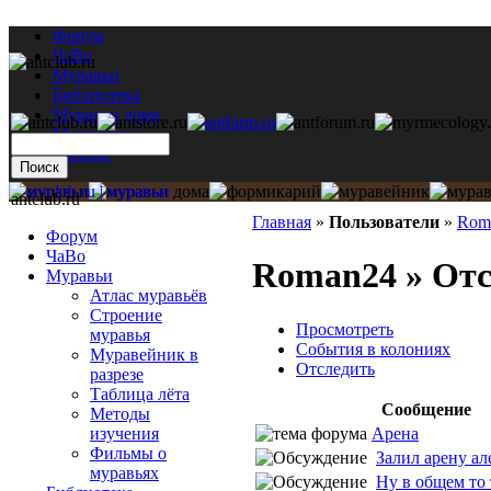
Форум
ЧаВо
Муравьи
Библиотека
Муравьи дома
Мастерская
Каталог
antclub.ru
Главная
»
Пользователи
»
Rom
Форум
ЧаВо
Roman24 » Отс
Муравьи
Атлас муравьёв
Строение
Просмотреть
муравья
События в колониях
Муравейник в
Отследить
разрезе
Таблица лёта
Сообщение
Методы
Арена
изучения
Фильмы о
Залил арену але
муравьях
Ну в общем то т