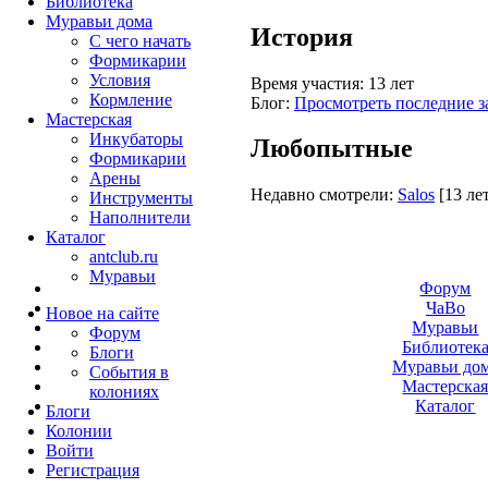
Библиотека
Муравьи дома
История
С чего начать
Формикарии
Условия
Время участия:
13 лет
Кормление
Блог:
Просмотреть последние з
Мастерская
Инкубаторы
Любопытные
Формикарии
Арены
Недавно смотрели:
Salos
[13 ле
Инструменты
Наполнители
Каталог
antclub.ru
Муравьи
Форум
ЧаВо
Новое на сайте
Муравьи
Форум
Библиотек
Блоги
Муравьи до
События в
Мастерска
колониях
Каталог
Блоги
Колонии
Войти
Peгиcтpaция