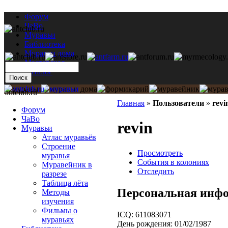
Форум
ЧаВо
Муравьи
Библиотека
Муравьи дома
Мастерская
Каталог
antclub.ru
Главная
»
Пользователи
»
revi
Форум
ЧаВо
revin
Муравьи
Атлас муравьёв
Строение
Просмотреть
муравья
События в колониях
Муравейник в
Отследить
разрезе
Таблица лёта
Персональная инф
Методы
изучения
Фильмы о
ICQ:
611083071
муравьях
День рождения:
01/02/1987