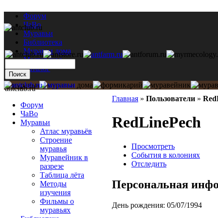
Форум
ЧаВо
Муравьи
Библиотека
Муравьи дома
Мастерская
Каталог
antclub.ru
Главная
»
Пользователи
»
Red
Форум
ЧаВо
RedLinePech
Муравьи
Атлас муравьёв
Строение
Просмотреть
муравья
События в колониях
Муравейник в
Отследить
разрезе
Таблица лёта
Персональная инф
Методы
изучения
Фильмы о
День рождения:
05/07/1994
муравьях