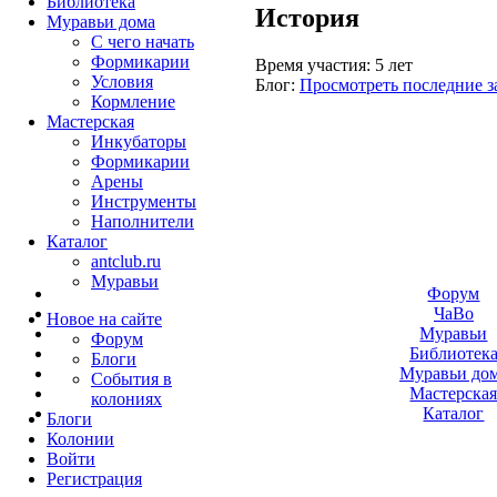
Библиотека
История
Муравьи дома
С чего начать
Формикарии
Время участия:
5 лет
Условия
Блог:
Просмотреть последние з
Кормление
Мастерская
Инкубаторы
Формикарии
Арены
Инструменты
Наполнители
Каталог
antclub.ru
Муравьи
Форум
ЧаВо
Новое на сайте
Муравьи
Форум
Библиотек
Блоги
Муравьи до
События в
Мастерска
колониях
Каталог
Блоги
Колонии
Войти
Peгиcтpaция