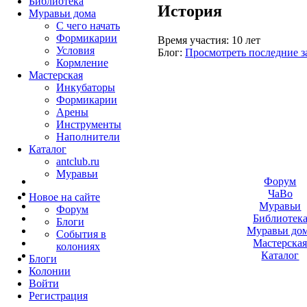
Библиотека
История
Муравьи дома
С чего начать
Формикарии
Время участия:
10 лет
Условия
Блог:
Просмотреть последние з
Кормление
Мастерская
Инкубаторы
Формикарии
Арены
Инструменты
Наполнители
Каталог
antclub.ru
Муравьи
Форум
ЧаВо
Новое на сайте
Муравьи
Форум
Библиотек
Блоги
Муравьи до
События в
Мастерска
колониях
Каталог
Блоги
Колонии
Войти
Peгиcтpaция