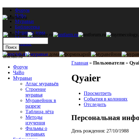
Форум
ЧаВо
Муравьи
Библиотека
Муравьи дома
Мастерская
Каталог
antclub.ru
Главная
»
Пользователи
»
Qyai
Форум
ЧаВо
Qyaier
Муравьи
Атлас муравьёв
Строение
Просмотреть
муравья
События в колониях
Муравейник в
Отследить
разрезе
Таблица лёта
Персональная инф
Методы
изучения
Фильмы о
День рождения:
27/10/1988
муравьях