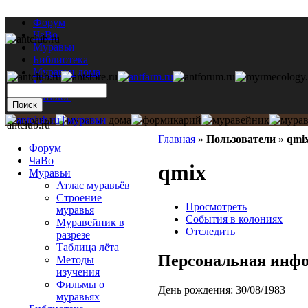
Форум
ЧаВо
Муравьи
Библиотека
Муравьи дома
Мастерская
Каталог
antclub.ru
Главная
»
Пользователи
»
qmi
Форум
ЧаВо
qmix
Муравьи
Атлас муравьёв
Строение
Просмотреть
муравья
События в колониях
Муравейник в
Отследить
разрезе
Таблица лёта
Персональная инф
Методы
изучения
Фильмы о
День рождения:
30/08/1983
муравьях