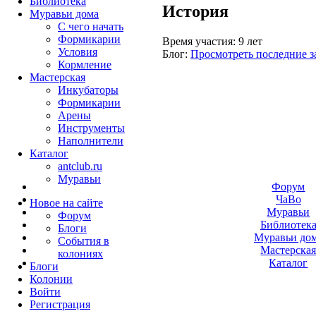
Библиотека
История
Муравьи дома
С чего начать
Формикарии
Время участия:
9 лет
Условия
Блог:
Просмотреть последние з
Кормление
Мастерская
Инкубаторы
Формикарии
Арены
Инструменты
Наполнители
Каталог
antclub.ru
Муравьи
Форум
ЧаВо
Новое на сайте
Муравьи
Форум
Библиотек
Блоги
Муравьи до
События в
Мастерска
колониях
Каталог
Блоги
Колонии
Войти
Peгиcтpaция