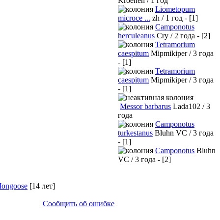
Kroenen / 1 год
Liometopum
microce ...
zh / 1 год - [1]
Camponotus
herculeanus
Cry / 2 года - [2]
Tetramorium
caespitum
Mipmikiper / 3 года
- [1]
Tetramorium
caespitum
Mipmikiper / 3 года
- [1]
Messor barbarus
Lada102 / 3
года
Camponotus
turkestanus
Bluhn VC / 3 года
- [1]
Camponotus
Bluhn
VC / 3 года - [2]
Mongoose
[14 лет]
Сообщить об ошибке