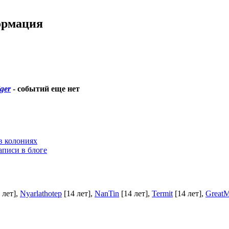
ормация
iger
-
событий еще нет
в колониях
аписи в блоге
 лет]
,
Nyarlathotep
[14 лет]
,
NanTin
[14 лет]
,
Termit
[14 лет]
,
Great