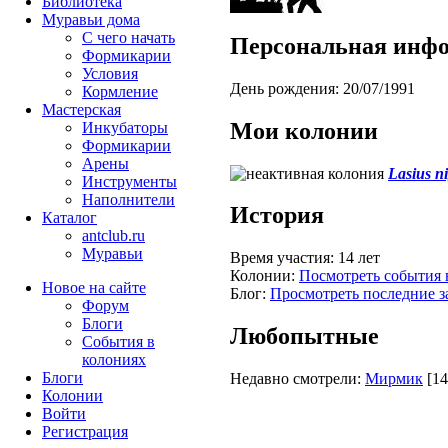
Библиотека
Муравьи дома
С чего начать
Персональная инф
Формикарии
Условия
День рождения:
20/07/1991
Кормление
Мастерская
Мои колонии
Инкубаторы
Формикарии
Арены
Lasius n
Инструменты
Наполнители
История
Каталог
antclub.ru
Муравьи
Время участия:
14 лет
Колонии:
Посмотреть события 
Новое на сайте
Блог:
Просмотреть последние з
Форум
Блоги
Любопытные
События в
колониях
Блоги
Недавно смотрели:
Мирмик
[14
Колонии
Войти
Peгиcтpaция