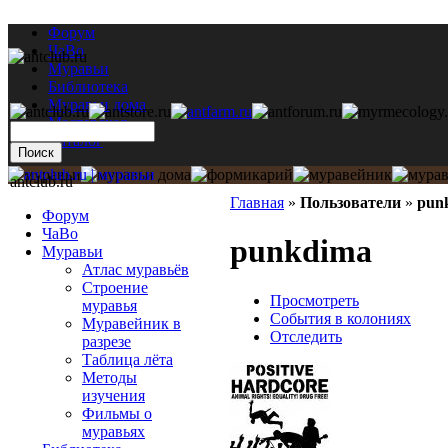
Форум
ЧаВо
Муравьи
Библиотека
Муравьи дома
Мастерская
Каталог
antclub.ru
Главная
»
Пользователи
»
pun
Форум
ЧаВо
punkdima
Муравьи
Атлас муравьёв
Строение
Просмотреть
муравья
События в колониях
Муравейник в
Отследить
разрезе
Таблица лёта
Методы
изучения
Фильмы о
муравьях