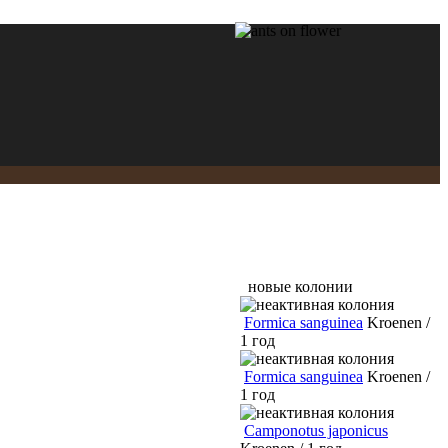
новые колонии
Formica sanguinea
Kroenen /
1 год
Formica sanguinea
Kroenen /
1 год
Camponotus japonicus