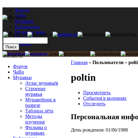
Форум
ЧаВо
Муравьи
Библиотека
Муравьи дома
Мастерская
Каталог
antclub.ru
Главная
»
Пользователи
»
polt
Форум
ЧаВо
poltin
Муравьи
Атлас муравьёв
Строение
Просмотреть
муравья
События в колониях
Муравейник в
Отследить
разрезе
Таблица лёта
Персональная инф
Методы
изучения
Фильмы о
День рождения:
01/06/1988
муравьях