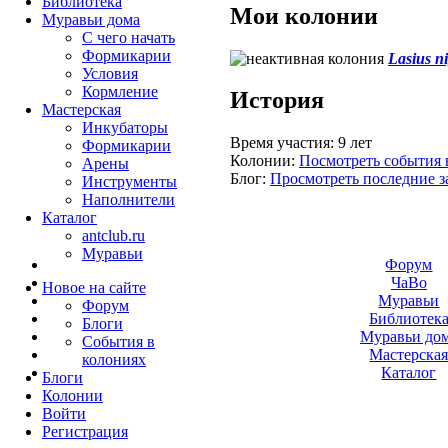
Библиотека
Мои колонии
Муравьи дома
С чего начать
Формикарии
Lasius n
Условия
Кормление
История
Мастерская
Инкубаторы
Время участия:
9 лет
Формикарии
Колонии:
Посмотреть события 
Арены
Блог:
Просмотреть последние з
Инструменты
Наполнители
Каталог
antclub.ru
Муравьи
Форум
ЧаВо
Новое на сайте
Муравьи
Форум
Библиотек
Блоги
Муравьи до
События в
Мастерска
колониях
Каталог
Блоги
Колонии
Войти
Peгиcтpaция