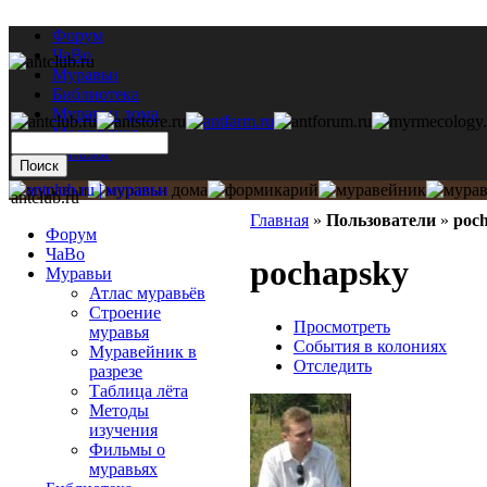
Форум
ЧаВо
Муравьи
Библиотека
Муравьи дома
Мастерская
Каталог
antclub.ru
Главная
»
Пользователи
»
poc
Форум
ЧаВо
pochapsky
Муравьи
Атлас муравьёв
Строение
Просмотреть
муравья
События в колониях
Муравейник в
Отследить
разрезе
Таблица лёта
Методы
изучения
Фильмы о
муравьях