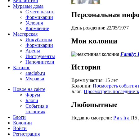
Библиотека
Муравьи дома
С чего начать
Персональная инф
Формикарии
Условия
День рождения:
22/05/1977
Кормление
Мастерская
Мои колонии
Инкубаторы
Формикарии
Арены
Family: 
Инструменты
Наполнители
История
Каталог
antclub.ru
Муравьи
Время участия:
15 лет
Колонии:
Посмотреть события 
Новое на сайте
Блог:
Просмотреть последние з
Форум
Блоги
Любопытные
События в
колониях
Блоги
Недавно смотрели:
P a s h a
[15 
Колонии
Войти
Peгиcтpaция