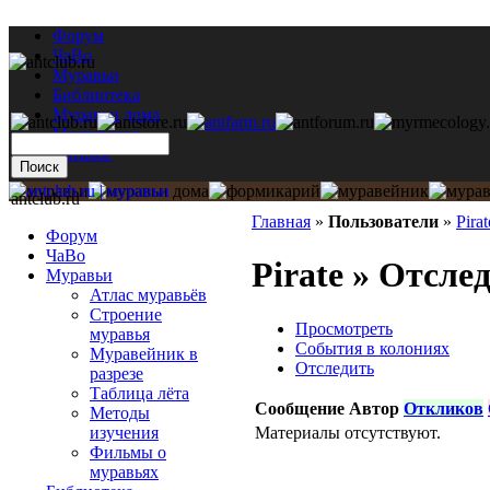
Форум
ЧаВо
Муравьи
Библиотека
Муравьи дома
Мастерская
Каталог
antclub.ru
Главная
»
Пользователи
»
Pirat
Форум
ЧаВо
Pirate » Отсле
Муравьи
Атлас муравьёв
Строение
Просмотреть
муравья
События в колониях
Муравейник в
Отследить
разрезе
Таблица лёта
Сообщение
Автор
Откликов
Методы
Материалы отсутствуют.
изучения
Фильмы о
муравьях