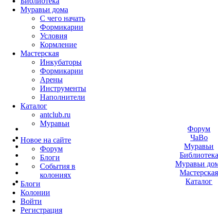
Библиотека
Муравьи дома
С чего начать
Формикарии
Условия
Кормление
Мастерская
Инкубаторы
Формикарии
Арены
Инструменты
Наполнители
Каталог
antclub.ru
Муравьи
Форум
ЧаВо
Новое на сайте
Муравьи
Форум
Библиотек
Блоги
Муравьи до
События в
Мастерска
колониях
Каталог
Блоги
Колонии
Войти
Peгиcтpaция