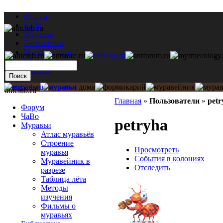
Форум
ЧаВо
Муравьи
Библиотека
Муравьи дома
Мастерская
Каталог
antclub.ru
Главная
»
Пользователи
»
petr
Форум
ЧаВо
petryha
Муравьи
Атлас муравьёв
Строение
Просмотреть
муравья
События в колониях
Муравейник в
Отследить
разрезе
Таблица лёта
Методы
изучения
Фильмы о
муравьях