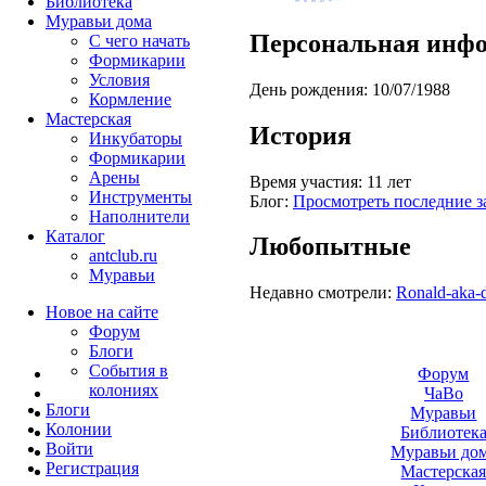
Библиотека
Муравьи дома
Персональная инф
С чего начать
Формикарии
Условия
День рождения:
10/07/1988
Кормление
Мастерская
История
Инкубаторы
Формикарии
Арены
Время участия:
11 лет
Инструменты
Блог:
Просмотреть последние з
Наполнители
Каталог
Любопытные
antclub.ru
Муравьи
Недавно смотрели:
Ronald-aka-
Новое на сайте
Форум
Блоги
События в
Форум
колониях
ЧаВо
Блоги
Муравьи
Колонии
Библиотек
Войти
Муравьи до
Peгиcтpaция
Мастерска