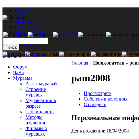
Форум
ЧаВо
Муравьи
Библиотека
Муравьи дома
Мастерская
Каталог
antclub.ru
Главная
»
Пользователи
»
pam
Форум
ЧаВо
pam2008
Муравьи
Атлас муравьёв
Строение
Просмотреть
муравья
События в колониях
Муравейник в
Отследить
разрезе
Таблица лёта
Персональная инф
Методы
изучения
Фильмы о
День рождения:
18/04/2008
муравьях