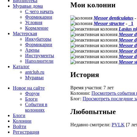
Библиотека
Мои колонии
Муравьи дома
С чего начать
Формикарии
Messor denticulatus
Условия
Messor structor
-
_1
Кормление
Lasius n
Мастерская
Messor d
Инкубаторы
Messor d
Формикарии
Messor d
Арены
Messor d
Инструменты
Messor d
Наполнители
Messor s
Каталог
antclub.ru
История
Муравьи
Время участия:
7 лет
Новое на сайте
Колонии:
Посмотреть события 
Форум
Блог:
Просмотреть последние з
Блоги
События в
колониях
Любопытные
Блоги
Колонии
Недавно смотрели:
PVLK
[7 ле
Войти
Peгиcтpaция