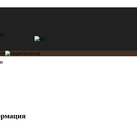
s
ормация