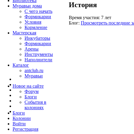
Библиотека
История
Муравьи дома
С чего начать
Формикарии
Время участия:
7 лет
Условия
Блог:
Просмотреть последние з
Кормление
Мастерская
Инкубаторы
Формикарии
Арены
Инструменты
Наполнители
Каталог
antclub.ru
Муравьи
Новое на сайте
Форум
Блоги
События в
колониях
Блоги
Колонии
Войти
Peгиcтpaция