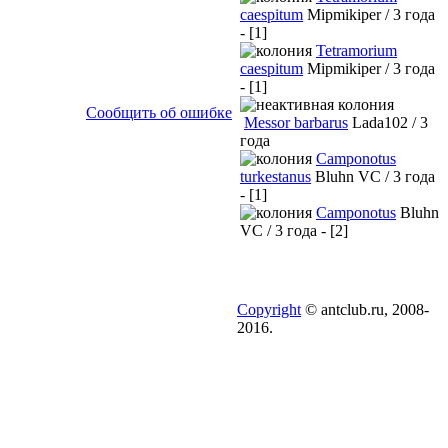
caespitum
Mipmikiper / 3 года
- [1]
Tetramorium
caespitum
Mipmikiper / 3 года
- [1]
Сообщить об ошибке
Messor barbarus
Lada102 / 3
года
Camponotus
turkestanus
Bluhn VC / 3 года
- [1]
Camponotus
Bluhn
VC / 3 года - [2]
Copyright
© antclub.ru, 2008-
2016.