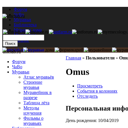
Форум
ЧаВо
Муравьи
Библиотека
Муравьи дома
Мастерская
Каталог
antclub.ru
Главная
»
Пользователи
»
Omu
Форум
ЧаВо
Omus
Муравьи
Атлас муравьёв
Строение
Просмотреть
муравья
События в колониях
Муравейник в
Отследить
разрезе
Таблица лёта
Персональная инф
Методы
изучения
Фильмы о
День рождения:
10/04/2019
муравьях