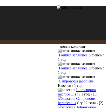
новые колонии
Formica sanguinea
Kroenen /
1 год
Formica sanguinea
Kroenen /
1 год
Camponotus japonicus
Kroenen / 1 год
Liometopum
microce ...
zh / 1 год - [1]
Camponotus
herculeanus
Cry / 2 года - [2]
Tetramorium