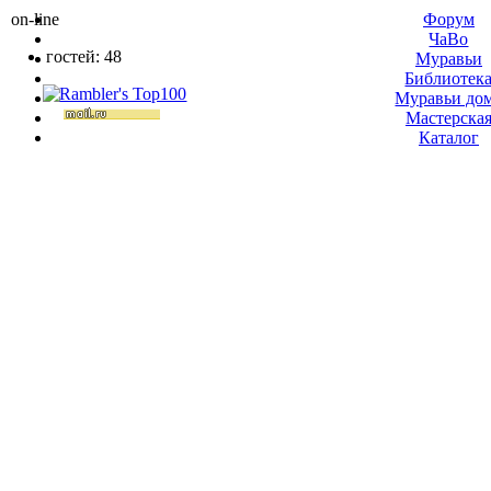
on-line
Форум
ЧаВо
гостей: 48
Муравьи
Библиотек
Муравьи до
Мастерска
Каталог