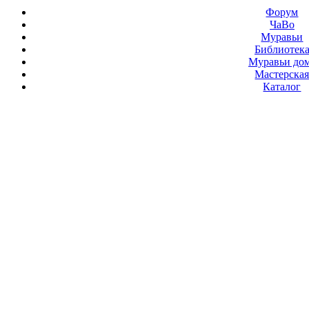
Форум
ЧаВо
Муравьи
Библиотек
Муравьи до
Мастерска
Каталог