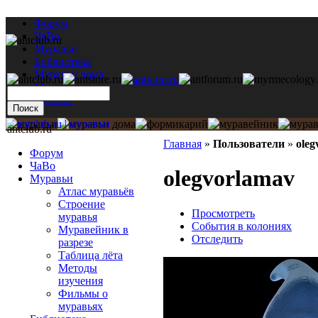
Форум
ЧаВо
Муравьи
Библиотека
Муравьи дома
Мастерская
Каталог
antclub.ru
Главная
»
Пользователи
»
oleg
Форум
ЧаВо
olegvorlamav
Муравьи
Атлас муравьёв
Строение
Просмотреть
муравья
События в колониях
Муравейник в
Отследить
разрезе
Таблица лёта
Методы
изучения
Фильмы о
муравьях