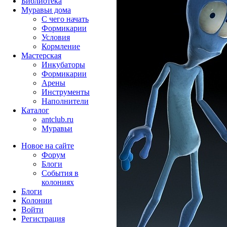
Библиотека
Муравьи дома
С чего начать
Формикарии
Условия
Кормление
Мастерская
Инкубаторы
Формикарии
Арены
Инструменты
Наполнители
Каталог
antclub.ru
Муравьи
Новое на сайте
Форум
Блоги
События в
колониях
Блоги
Колонии
Войти
Peгиcтpaция