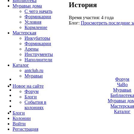
Библиотека
История
Муравьи дома
С чего начать
Формикарии
Время участия:
4 года
Условия
Блог:
Просмотреть последние з
Кормление
Мастерская
Инкубаторы
Формикарии
Арены
Инструменты
Наполнители
Каталог
antclub.ru
Муравьи
Форум
ЧаВо
Новое на сайте
Муравьи
Форум
Библиотек
Блоги
Муравьи до
События в
Мастерска
колониях
Каталог
Блоги
Колонии
Войти
Peгиcтpaция