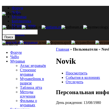
Форум
ЧаВо
Муравьи
Библиотека
Муравьи дома
Мастерская
Каталог
antclub.ru
Главная
»
Пользователи
»
Nov
Форум
ЧаВо
Novik
Муравьи
Атлас муравьёв
Строение
Просмотреть
муравья
События в колониях
Муравейник в
Отследить
разрезе
Таблица лёта
Персональная инф
Методы
изучения
Фильмы о
День рождения:
13/08/1980
муравьях