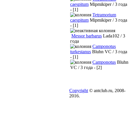
caespitum
Mipmikiper / 3 года
- [1]
Tetramorium
caespitum
Mipmikiper / 3 года
- [1]
Messor barbarus
Lada102 / 3
года
Camponotus
turkestanus
Bluhn VC / 3 года
- [1]
Camponotus
Bluhn
VC / 3 года - [2]
Copyright
© antclub.ru, 2008-
2016.