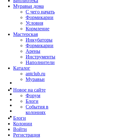
Библиотека
Муравьи дома
С чего начать
Формикарии
Условия
Кормление
Мастерская
Инкубаторы
Формикарии
Арены
Инструменты
Наполнители
Каталог
antclub.ru
Муравьи
Новое на сайте
Форум
Блоги
События в
колониях
Блоги
Колонии
Войти
Peгиcтpaция