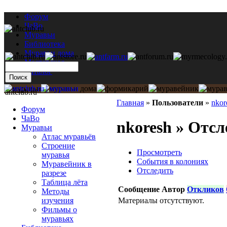
Форум
ЧаВо
Муравьи
Библиотека
Муравьи дома
Мастерская
Каталог
antclub.ru
Главная
»
Пользователи
»
nkor
Форум
ЧаВо
nkoresh » Отсл
Муравьи
Атлас муравьёв
Строение
Просмотреть
муравья
События в колониях
Муравейник в
Отследить
разрезе
Таблица лёта
Сообщение
Автор
Откликов
Методы
Материалы отсутствуют.
изучения
Фильмы о
муравьях