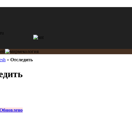
esh
»
Отследить
едить
Обновлено