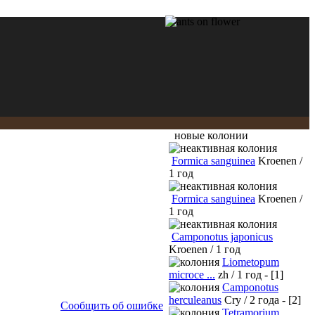
новые колонии
Formica sanguinea
Kroenen /
1 год
Formica sanguinea
Kroenen /
1 год
Camponotus japonicus
Kroenen / 1 год
Liometopum
microce ...
zh / 1 год - [1]
Camponotus
herculeanus
Cry / 2 года - [2]
Сообщить об ошибке
Tetramorium