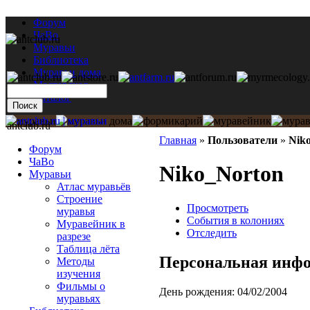
Форум
ЧаВо
Муравьи
Библиотека
Муравьи дома
Мастерская
Каталог
antclub.ru
Главная
»
Пользователи
»
Nik
Форум
ЧаВо
Niko_Norton
Муравьи
Атлас муравьёв
Строение
Просмотреть
муравья
События в колониях
Муравейник в
Отследить
разрезе
Таблица лёта
Персональная инф
Методы
изучения
Фильмы о
День рождения:
04/02/2004
муравьях