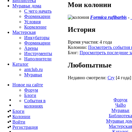
Библиотека
Мои колонии
Муравьи дома
С чего начать
Формикарии
Formica rufibarbis
-
Условия
Кормление
История
Мастерская
Инкубаторы
Время участия:
4 года
Формикарии
Колонии:
Посмотреть события 
Арены
Блог:
Просмотреть последние з
Инструменты
Наполнители
Любопытные
Каталог
antclub.ru
Муравьи
Недавно смотрели:
Cry
[4 года]
Новое на сайте
Форум
Блоги
Форум
События в
ЧаВо
колониях
Муравьи
Блоги
Библиотек
Колонии
Муравьи до
Войти
Мастерска
Peгиcтpaция
Каталог