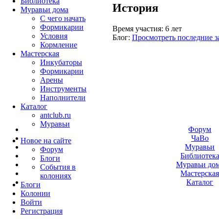
Библиотека
История
Муравьи дома
С чего начать
Формикарии
Время участия:
6 лет
Условия
Блог:
Просмотреть последние з
Кормление
Мастерская
Инкубаторы
Формикарии
Арены
Инструменты
Наполнители
Каталог
antclub.ru
Муравьи
Форум
ЧаВо
Новое на сайте
Муравьи
Форум
Библиотек
Блоги
Муравьи до
События в
Мастерска
колониях
Каталог
Блоги
Колонии
Войти
Peгиcтpaция