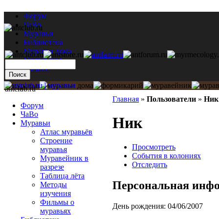
Форум
ЧаВо
Муравьи
Библиотека
Муравьи дома
Мастерская
Каталог
antclub.ru
Главная
»
Пользователи
»
Ник
Форум
ЧаВо
Ник
Муравьи
Атлас муравьёв
Строение
Просмотреть
муравья
События в колониях
Муравейник в
Отследить
разрезе
Таблица лёта
Персональная инф
Методы
изучения
Фильмы о
День рождения:
04/06/2007
муравьях