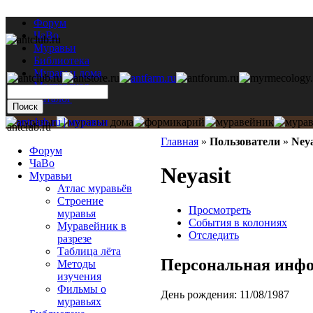
Форум
ЧаВо
Муравьи
Библиотека
Муравьи дома
Мастерская
Каталог
antclub.ru
Главная
»
Пользователи
»
Neya
Форум
ЧаВо
Neyasit
Муравьи
Атлас муравьёв
Строение
Просмотреть
муравья
События в колониях
Муравейник в
Отследить
разрезе
Таблица лёта
Персональная инф
Методы
изучения
Фильмы о
День рождения:
11/08/1987
муравьях