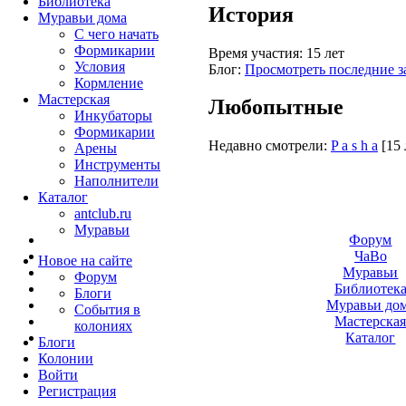
Библиотека
История
Муравьи дома
С чего начать
Формикарии
Время участия:
15 лет
Условия
Блог:
Просмотреть последние з
Кормление
Мастерская
Любопытные
Инкубаторы
Формикарии
Недавно смотрели:
P a s h a
[15 
Арены
Инструменты
Наполнители
Каталог
antclub.ru
Муравьи
Форум
ЧаВо
Новое на сайте
Муравьи
Форум
Библиотек
Блоги
Муравьи до
События в
Мастерска
колониях
Каталог
Блоги
Колонии
Войти
Peгиcтpaция