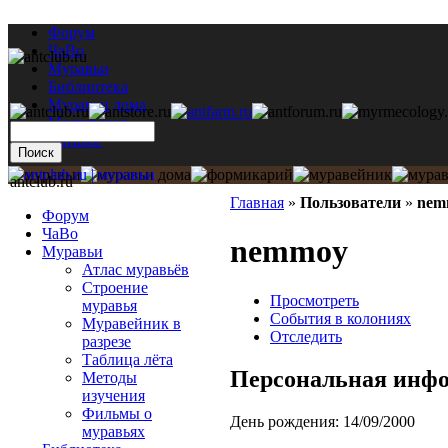
Форум
ЧаВо
Муравьи
Библиотека
Муравьи дома
Мастерская
Каталог
antclub.ru
Главная
»
Пользователи
»
nem
Форум
ЧаВо
nemmoy
Муравьи
Атлас муравьёв
Строение
Просмотреть
муравья
События в колониях
Муравейник в
Отследить
разрезе
Таблица лёта
Персональная инф
Методы
изучения
Фильмы о
День рождения:
14/09/2000
муравьях