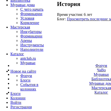
Библиотека
История
Муравьи дома
С чего начать
Формикарии
Время участия:
6 лет
Условия
Блог:
Просмотреть последние з
Кормление
Мастерская
Инкубаторы
Формикарии
Арены
Инструменты
Наполнители
Каталог
antclub.ru
Муравьи
Форум
ЧаВо
Новое на сайте
Муравьи
Форум
Библиотек
Блоги
Муравьи до
События в
Мастерска
колониях
Каталог
Блоги
Колонии
Войти
Peгиcтpaция