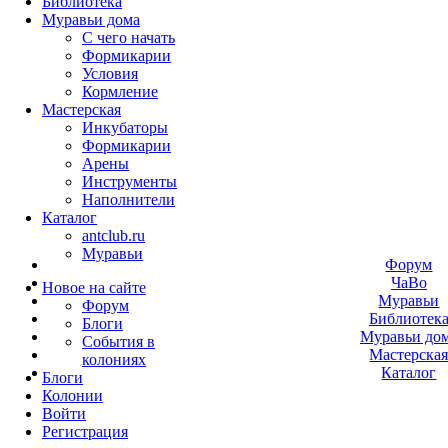
Библиотека
Муравьи дома
С чего начать
Формикарии
Условия
Кормление
Мастерская
Инкубаторы
Формикарии
Арены
Инструменты
Наполнители
Каталог
antclub.ru
Муравьи
Форум
ЧаВо
Новое на сайте
Муравьи
Форум
Библиотек
Блоги
Муравьи до
События в
Мастерска
колониях
Каталог
Блоги
Колонии
Войти
Peгиcтpaция