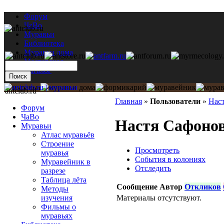
Форум
ЧаВо
Муравьи
Библиотека
Муравьи дома
Мастерская
Каталог
antclub.ru
Главная
»
Пользователи
»
Нас
Форум
ЧаВо
Настя Сафонов
Муравьи
Атлас муравьёв
Строение
Просмотреть
муравья
События в колониях
Муравейник в
Отследить
разрезе
Таблица лёта
Сообщение
Автор
Откликов
Методы
Материалы отсутствуют.
изучения
Фильмы о
муравьях