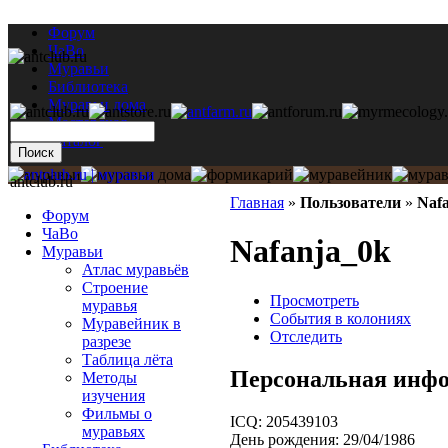
Форум
ЧаВо
Муравьи
Библиотека
Муравьи дома
Мастерская
Каталог
antclub.ru
Главная
»
Пользователи
»
Naf
Форум
ЧаВо
Nafanja_0k
Муравьи
Атлас муравьёв
Строение
Просмотреть
муравья
События в колониях
Муравейник в
Отследить
разрезе
Таблица лёта
Персональная инф
Методы
изучения
Фильмы о
ICQ:
205439103
муравьях
День рождения:
29/04/1986