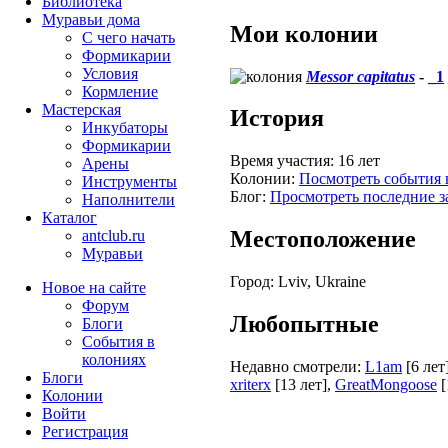
Библиотека
Муравьи дома
Мои колонии
С чего начать
Формикарии
Условия
Messor capitatus
-
_1
Кормление
Мастерская
История
Инкубаторы
Формикарии
Время участия:
16 лет
Арены
Колонии:
Посмотреть события 
Инструменты
Блог:
Просмотреть последние з
Наполнители
Каталог
Местоположение
antclub.ru
Муравьи
Город:
Lviv, Ukraine
Новое на сайте
Форум
Любопытные
Блоги
События в
колониях
Недавно смотрели:
L1am
[6 лет
Блоги
xriterx
[13 лет]
,
GreatMongoose
[
Колонии
Войти
Peгиcтpaция