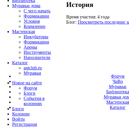
Библиотека
История
Муравьи дома
С чего начать
Формикарии
Время участия:
4 года
Условия
Блог:
Просмотреть последние з
Кормление
Мастерская
Инкубаторы
Формикарии
Арены
Инструменты
Наполнители
Каталог
antclub.ru
Муравьи
Форум
ЧаВо
Новое на сайте
Муравьи
Форум
Библиотек
Блоги
Муравьи до
События в
Мастерска
колониях
Каталог
Блоги
Колонии
Войти
Peгиcтpaция