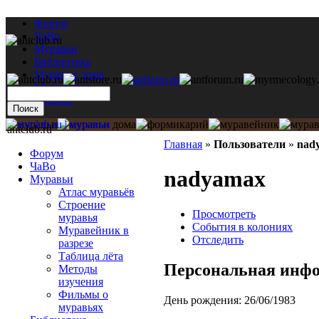
Форум
ЧаВо
Муравьи
Библиотека
Муравьи дома
Мастерская
Каталог
antclub.ru
Главная
»
Пользователи
»
nad
Форум
ЧаВо
nadyamax
Муравьи
Атлас муравьёв
Строение
Просмотреть
муравья
События в колониях
Муравейник в
Отследить
разрезе
Таблица лёта
Персональная инф
Методы
изучения
Фильмы о
День рождения:
26/06/1983
муравьях