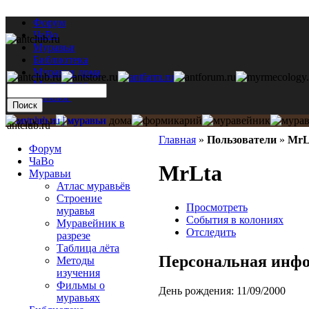
Форум
ЧаВо
Муравьи
Библиотека
Муравьи дома
Мастерская
Каталог
antclub.ru
Главная
»
Пользователи
»
MrL
Форум
ЧаВо
MrLta
Муравьи
Атлас муравьёв
Строение
Просмотреть
муравья
События в колониях
Муравейник в
Отследить
разрезе
Таблица лёта
Персональная инф
Методы
изучения
Фильмы о
День рождения:
11/09/2000
муравьях