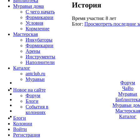
Библиотека
История
Муравьи дома
С чего начать
Формикарии
Время участия:
8 лет
Условия
Блог:
Просмотреть последние з
Кормление
Мастерская
Инкубаторы
Формикарии
Арены
Инструменты
Наполнители
Каталог
antclub.ru
Муравьи
Форум
ЧаВо
Новое на сайте
Муравьи
Форум
Библиотек
Блоги
Муравьи до
События в
Мастерска
колониях
Каталог
Блоги
Колонии
Войти
Peгиcтpaция