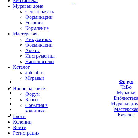
Библиотека
...
Муравьи дома
С чего начать
Формикарии
Условия
Кормление
Мастерская
Инкубаторы
Формикарии
Арены
Инструменты
Наполнители
Каталог
antclub.ru
Муравьи
Форум
ЧаВо
Новое на сайте
Муравьи
Форум
Библиотек
Блоги
Муравьи до
События в
Мастерска
колониях
Каталог
Блоги
Колонии
Войти
Peгиcтpaция