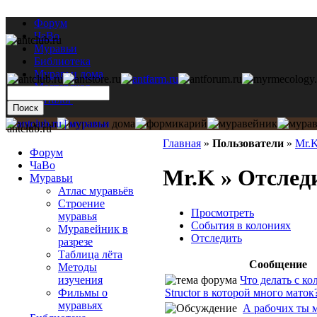
Форум
ЧаВо
Муравьи
Библиотека
Муравьи дома
Мастерская
Каталог
antclub.ru
Главная
»
Пользователи
»
Mr.
Форум
ЧаВо
Mr.K » Отслед
Муравьи
Атлас муравьёв
Строение
Просмотреть
муравья
События в колониях
Муравейник в
Отследить
разрезе
Таблица лёта
Сообщение
Методы
Что делать с ко
изучения
Structor в которой много маток
Фильмы о
муравьях
А рабочих ты 