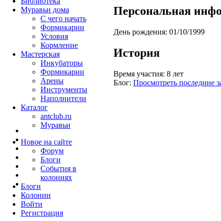
Библиотека
Персональная инф
Муравьи дома
С чего начать
Формикарии
День рождения:
01/10/1999
Условия
Кормление
История
Мастерская
Инкубаторы
Формикарии
Время участия:
8 лет
Арены
Блог:
Просмотреть последние з
Инструменты
Наполнители
Каталог
antclub.ru
Муравьи
Новое на сайте
Форум
Блоги
События в
колониях
Блоги
Колонии
Войти
Peгиcтpaция