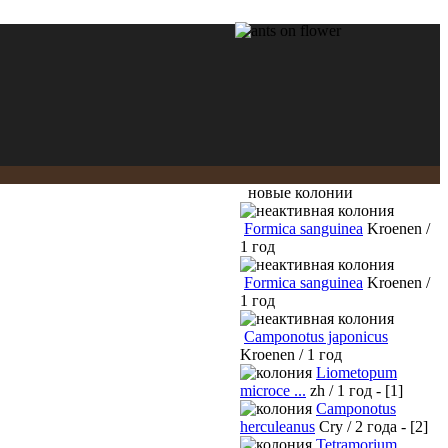
новые колонии
Formica sanguinea
Kroenen /
1 год
Formica sanguinea
Kroenen /
1 год
Camponotus japonicus
Kroenen / 1 год
Liometopum
microce ...
zh / 1 год - [1]
Camponotus
herculeanus
Cry / 2 года - [2]
Tetramorium