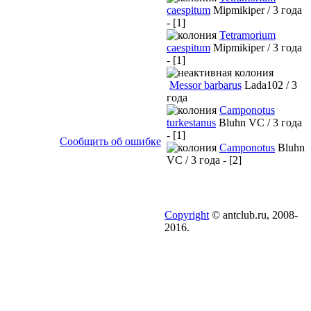
caespitum
Mipmikiper / 3 года
- [1]
Tetramorium
caespitum
Mipmikiper / 3 года
- [1]
Messor barbarus
Lada102 / 3
года
Camponotus
turkestanus
Bluhn VC / 3 года
- [1]
Сообщить об ошибке
Camponotus
Bluhn
VC / 3 года - [2]
Copyright
© antclub.ru, 2008-
2016.