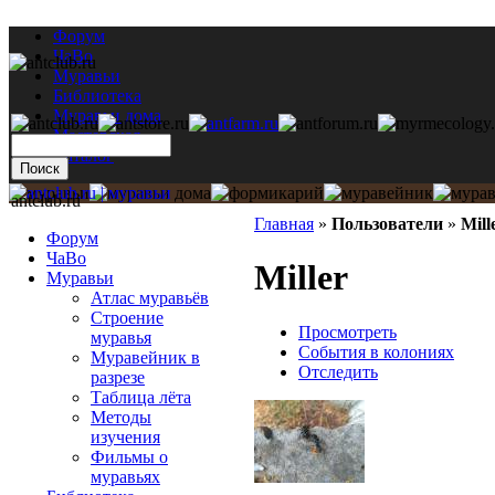
Форум
ЧаВо
Муравьи
Библиотека
Муравьи дома
Мастерская
Каталог
antclub.ru
Главная
»
Пользователи
»
Mill
Форум
ЧаВо
Miller
Муравьи
Атлас муравьёв
Строение
Просмотреть
муравья
События в колониях
Муравейник в
Отследить
разрезе
Таблица лёта
Методы
изучения
Фильмы о
муравьях