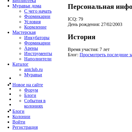
Библиотека
Персональная инф
Муравьи дома
С чего начать
Формикарии
ICQ:
79
Условия
День рождения:
27/02/2003
Кормление
Мастерская
История
Инкубаторы
Формикарии
Арены
Время участия:
7 лет
Инструменты
Блог:
Просмотреть последние з
Наполнители
Каталог
antclub.ru
Муравьи
Новое на сайте
Форум
Блоги
События в
колониях
Блоги
Колонии
Войти
Peгиcтpaция