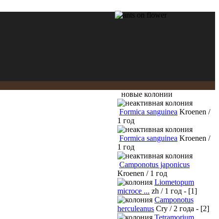
новые колонии
Formica sanguinea
Kroenen /
1 год
Formica sanguinea
Kroenen /
1 год
Camponotus japonicus
Kroenen / 1 год
Liometopum
microce ...
zh / 1 год - [1]
Camponotus
herculeanus
Cry / 2 года - [2]
Tetramorium