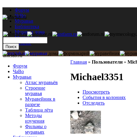
Форум
ЧаВо
Муравьи
Библиотека
Муравьи дома
Мастерская
Каталог
antclub.ru
Главная
»
Пользователи
»
Mic
Форум
ЧаВо
Michael3351
Муравьи
Атлас муравьёв
Строение
Просмотреть
муравья
События в колониях
Муравейник в
Отследить
разрезе
Таблица лёта
Методы
изучения
Фильмы о
муравьях