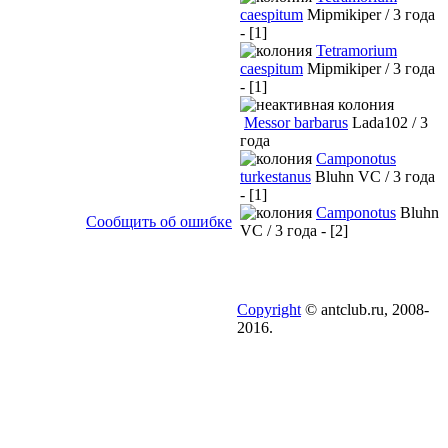
caespitum
Mipmikiper / 3 года
- [1]
Tetramorium
caespitum
Mipmikiper / 3 года
- [1]
Messor barbarus
Lada102 / 3
года
Camponotus
turkestanus
Bluhn VC / 3 года
- [1]
Camponotus
Bluhn
Сообщить об ошибке
VC / 3 года - [2]
Copyright
© antclub.ru, 2008-
2016.