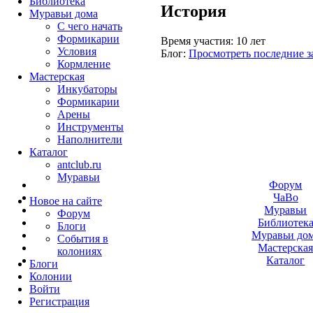
Библиотека
История
Муравьи дома
С чего начать
Формикарии
Время участия:
10 лет
Условия
Блог:
Просмотреть последние з
Кормление
Мастерская
Инкубаторы
Формикарии
Арены
Инструменты
Наполнители
Каталог
antclub.ru
Муравьи
Форум
ЧаВо
Новое на сайте
Муравьи
Форум
Библиотек
Блоги
Муравьи до
События в
Мастерска
колониях
Каталог
Блоги
Колонии
Войти
Peгиcтpaция