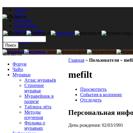
Форум
ЧаВо
Муравьи
Библиотека
Муравьи дома
Мастерская
Каталог
antclub.ru
Главная
»
Пользователи
»
mefi
Форум
ЧаВо
mefilt
Муравьи
Атлас муравьёв
Строение
Просмотреть
муравья
События в колониях
Муравейник в
Отследить
разрезе
Таблица лёта
Персональная инф
Методы
изучения
Фильмы о
День рождения:
02/03/1991
муравьях